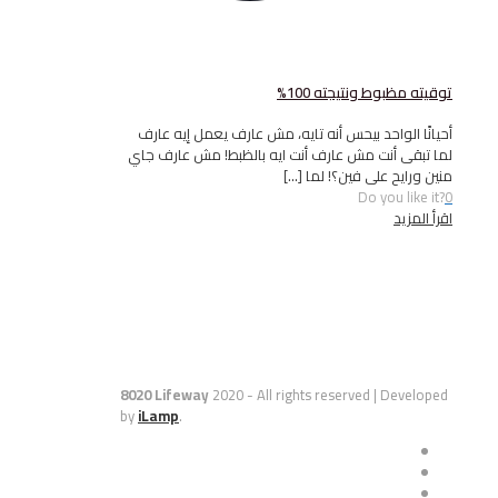
ظبوط ونتيجته 100%
الواحد بيحس أنه تايه، مش عارف يعمل إيه عارف
ى أنت مش عارف أنت ايه بالظبط! مش عارف جاي
يح على فين؟! لما
[…]
Do you l
يد
8020 Lifeway
2020 - All rights reserved | De
by
iLamp
.