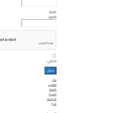
كلمة
المرور
تذكرني
هل
فقدت
كلمة
المرور
الخاصة
بك؟