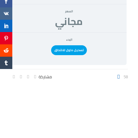
السعر
مجاني
البدء
تسحيل دخول للالتحاق
58
مشاركة