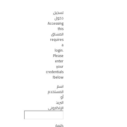
تسجيل
دخول
Accessing
this
المساق
requires
a
login.
Please
enter
your
credentials
below!
اسم
المستخدم
أو
البريد
الإلكتروني
كلمة