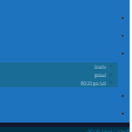
الصفحة الرئيسية
الكورسات
8020
برامجنا
استمع
اقرا مع 80/20
من نحن
تواصل معانا
التسجيل / تسجيل الدخول