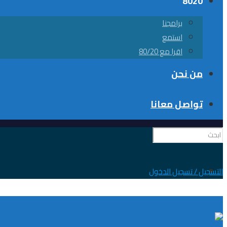
8020
برامجنا
استمع
اقرا مع 80/20
من نحن
تواصل معانا
0
التسجيل / تسجيل الدخول