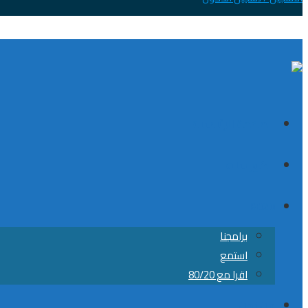
الصفحة الرئيسية
الكورسات
8020
برامجنا
استمع
اقرا مع 80/20
من نحن