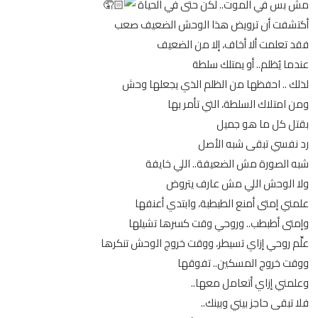
مش بس في الموت.. لكن حتى في الحياة
أكتشفت أن ترويض هذا الوحش الضعيف صعب
فقد تعلمت ألا أخاف، إلا من الضعيف
عندما يُظلم.. أو يمتلك سلطة
لذلك .. احفظها من الظلم الذي يجعلها وحش
ومن امتلاك السلطة، التي تأمر بها
بقتل كل ما هو جميل
رد نفسي تبقى شبه الأصل
شبه الصورة مش الضعيفة.. اللي خايفة
ولا الوحش اللي مش عارف يتروض
علمني إمتى أمنع الطبطبة، وابتدي أعنفها
وإمتى أطبطب.. وروحي وقت كسرها تشيلها
علِّم روحي إزاي تسيطر، ووقت خروج الوحش تنكرها
ووقت خروج المسكين.. تفوقها
وعلمني إزاي أتعامل معها..
فلا تبقى حاجز بيني وبينك..