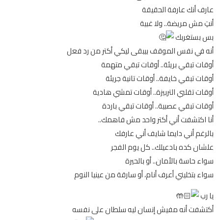
عارف أنك عارفة الحقيقة
أنتِ مش مريضة.. ولا غبية
بس بستغربك
أنه في نفس الموقف بيبقى ليكي أكتر من رد فعل
أوقات تبقي بريئة.. أوقات تبقي متهمة
أوقات تبقي خايفة.. أوقات تانية جريئة
أوقات تقلبي التربيزة.. أوقات تمشي هادية
أوقات تبقي عصبية.. أوقات تبقي باردة
أنا اكتشفت أني أكتر واحد مش فاهمك..
بالرغم أني دايما شايف أني عارفك
علشان كده بادعيلك.. كل يوم الفجر
سواء حاسة بالأمان.. أو بالحيرة
سواء بتخليني أعرف أنام، أو سارقة من عينيا النوم
يا رب
أكتشفت أنه مفيش إنسان ليه سلطان على نفسه