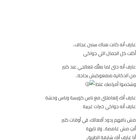
عارف أنه كانت هناك سنين عجاف..
أكلت كل الجمال اللي جواكي
عارف أنه حتى لما بعتِّك تتعالجي عند كتير
من الدكاترة منفعوكيش بحاجة..
وشخصوا أمراضك غلط
عارف أنك إتعاملتي مع ناس كويسة وناس وحشة
عارف أنه جواكي خبرات غريبة
مش بافهم ردود أفعالك، في أوقات كتير
أنتِ مش غامضة.. ولا تايهة
أنا عارف أنك شايفة الطريق