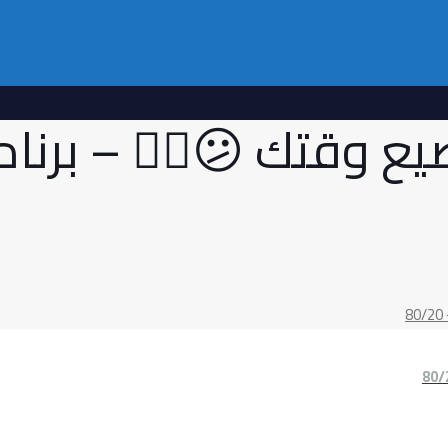
ع وقتك 😕🤷‍♂️ – برن