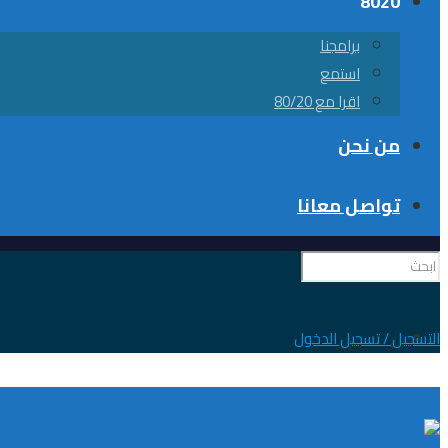
8020
برامجنا
استمع
اقرا مع 80/20
من نحن
تواصل معانا
0
التسجيل / تسجيل الدخول