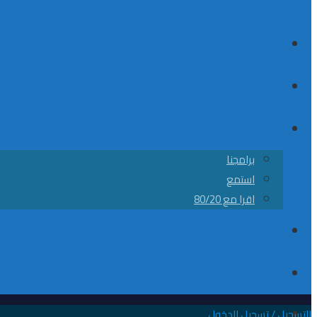
الصفحة الرئيسية
الكورسات
8020
برامجنا
استمع
اقرا مع 80/20
من نحن
تواصل معانا
التسجيل / تسجيل الدخول