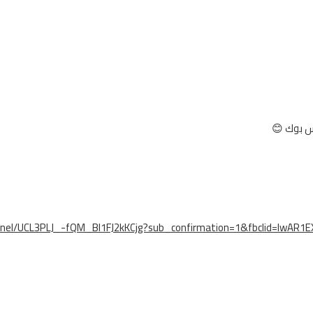
س بوك 😊
nnel/UCL3PLJ_-fQM_Bl1FJ2kKCjg?sub_confirmation=1&fbclid=IwA