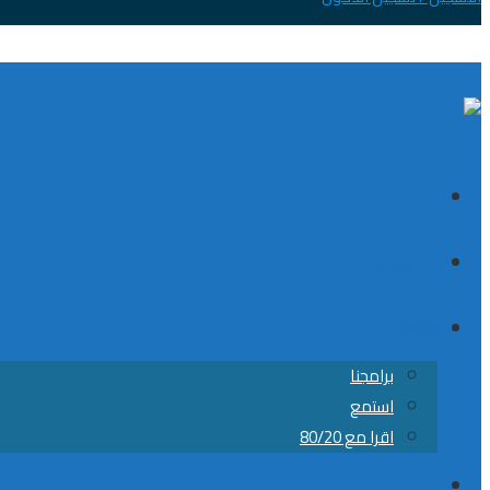
الصفحة الرئيسية
الكورسات
8020
برامجنا
استمع
اقرا مع 80/20
من نحن