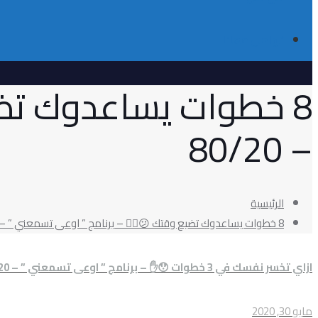
تواصل معانا
8 خطوات يساعدوك تضي
– 80/20
الرئيسية
8 خطوات يساعدوك تضيع وقتك 😕🤷‍♂️ – برنامج ” اوعى تسمعني ” – 80/20
ازاي تخسر نفسك في 3 خطوات 😯✋ – برنامج ” اوعى تسمعني ” – 80/20
مايو 30, 2020