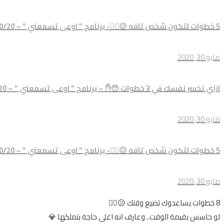
5 خطوات لتكون شخص تافه 😕🤦‍♂️- برنامج ” اوعى تسمعني ” – 80/20
مايو 30, 2020
ازاي تخسر نفسك في 3 خطوات 😯✋ – برنامج ” اوعى تسمعني ” – 80/20
مايو 30, 2020
5 خطوات لتكون شخص تافه 😕🤦‍♂️- برنامج ” اوعى تسمعني ” – 80/20
مايو 30, 2020
8 خطوات يساعدوك تضيع وقتك 😕🤷‍♂️
لو حاسس بقيمة الوقت.. وعارف انه اغلى حاجة بتملكها 💎