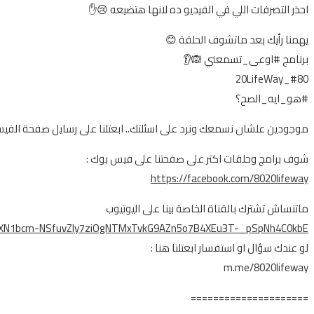
احذر التصرفات اللي في الفيديو ده لانها هتضيعه 😢✋
يهمنا رأيك بعد ماتشوف الحلقة 😊
برنامج #اوعى_تسمعني 🙉👂
#80_20LifeWay
#هو_ايه_الصح؟
موجودين علشان نسمعك ونرد على اسئلتك.. ابعتلنا على رسايل صفحة الفي
شوف برامج وحلقات اكتر على صفحتنا على فيس بوك :
https://facebook.com/8020lifeway
ماتنساش تشترك بالقناة الخاصة بينا على اليوتيوب
R1EXN1bcm-NSfuvZly7ziOgNTMxTvkG9AZn5o7B4XEu3T-_pSpNh4C0kbE
لو عندك سؤال او استفسار ابعتلنا هنا :
m.me/8020lifeway
=====================