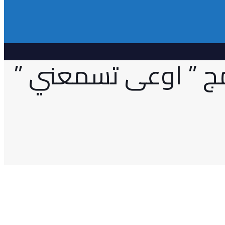
امج ” اوعى تسمعني ”