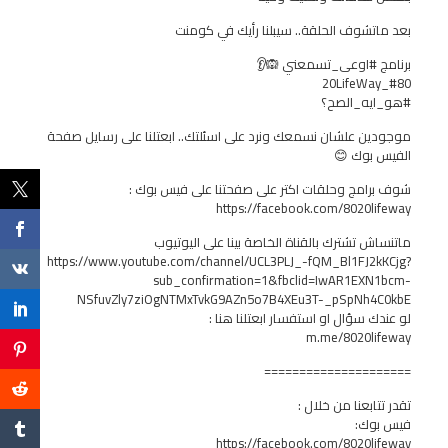
بعد ماتشوف الحلقة.. سيبلنا رأيك في كومنت
برنامج #اوعى_تسمعني 🙉👂
#80_20LifeWay
#هو_ايه_الصح؟
موجودين علشان نسمعك ونرد على اسئلتك.. ابعتلنا على رسايل صفحة
الفيس بوك 😊
شوف برامج وحلقات اكتر على صفحتنا على فيس بوك :
https://facebook.com/8020lifeway
ماتنساش تشترك بالقناة الخاصة بينا على اليوتيوب
https://www.youtube.com/channel/UCL3PLJ_-fQM_Bl1FJ2kKCjg?
sub_confirmation=1&fbclid=IwAR1EXN1bcm-
NSfuvZly7ziOgNTMxTvkG9AZn5o7B4XEu3T-_pSpNh4C0kbE
لو عندك سؤال او استفسار ابعتلنا هنا :
m.me/8020lifeway
=====================
تقدر تتابعنا من خلال :
فيس بوك:
https://facebook.com/8020lifeway