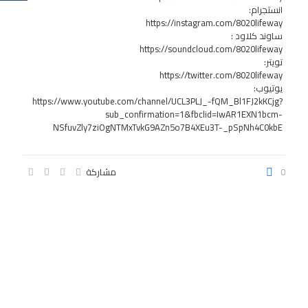
انستجرام:
https://instagram.com/8020lifeway
ساوند كلاود :
https://soundcloud.com/8020lifeway
تويتر:
https://twitter.com/8020lifeway
يوتيوب:
https://www.youtube.com/channel/UCL3PLJ_-fQM_Bl1FJ2kKCjg?
sub_confirmation=1&fbclid=IwAR1EXN1bcm-
NSfuvZly7ziOgNTMxTvkG9AZn5o7B4XEu3T-_pSpNh4C0kbE
0
مشاركة