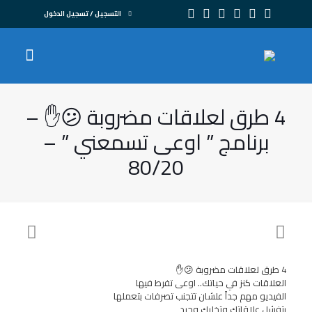
التسجيل / تسجيل الدخول
4 طرق لعلاقات مضروبة 😕✋ –
برنامج ” اوعى تسمعني ” –
80/20
4 طرق لعلاقات مضروبة 😕✋
العلاقات كنز في حياتك.. اوعى تفرط فيها
الفيديو مهم جداً علشان تتجنب تصرفات بتعملها
بتفشل علاقاتك وتخليك وحيد