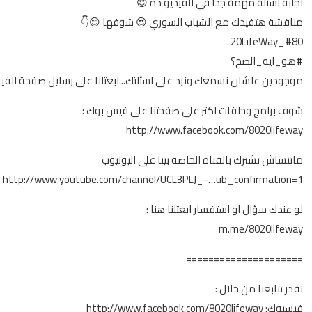
اجابة اسئلة مهمة جداً في الفيديو ده 😍
مناقشة هتفيدك مع الشباب السوري 😍 شوفها 😊👇
#80_20LifeWay
#هو_ايه_الصح؟
موجودين علشان نسمعك ونرد على اسئلتك.. ابعتلنا على رسايل صفحة الف
شوف برامج وحلقات اكتر على صفحتنا على فيس بوك :
http://www.facebook.com/8020lifeway
ماتنساش تشترك بالقناة الخاصة بينا على اليوتيوب
http://www.youtube.com/channel/UCL3PLJ_-…ub_confirmation=1
لو عندك سؤال او استفسار ابعتلنا هنا :
m.me/8020lifeway
=====================
تقدر تتابعنا من خلال :
فيسبوك:
http://www.facebook.com/8020lifeway