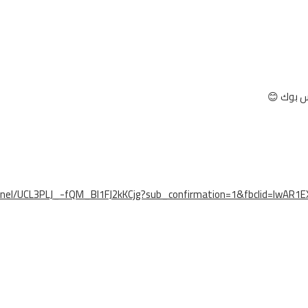
س بوك 😊
nnel/UCL3PLJ_-fQM_Bl1FJ2kKCjg?sub_confirmation=1&fbclid=IwA