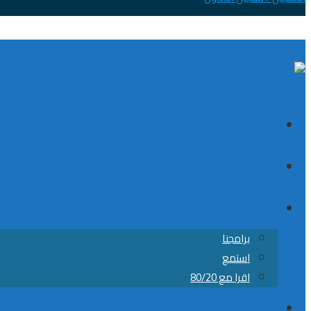
الصفحة الرئيسية
الكورسات
8020
برامجنا
استمع
اقرا مع 80/20
من نحن