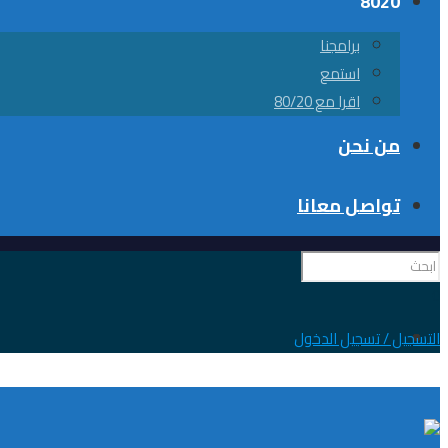
8020
برامجنا
استمع
اقرا مع 80/20
من نحن
تواصل معانا
0
التسجيل / تسجيل الدخول