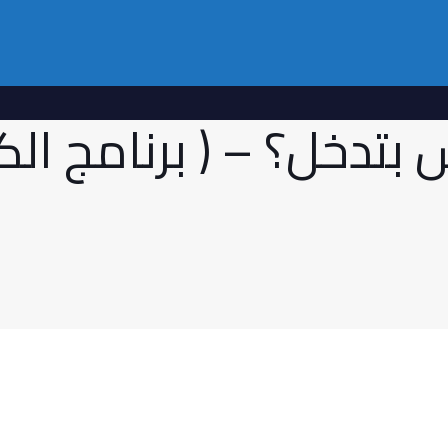
ش بتدخل؟ – ( برنامج ال