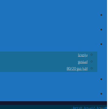
الصفحة الرئيسية
الكورسات
8020
برامجنا
استمع
اقرا مع 80/20
من نحن
تواصل معانا
التسجيل / تسجيل الدخول