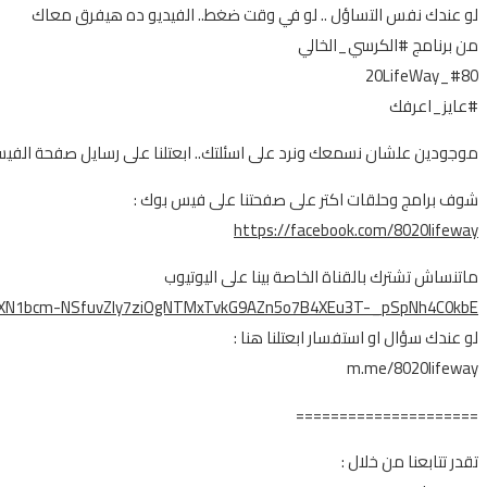
لو عندك نفس التساؤل .. لو في وقت ضغط.. الفيديو ده هيفرق معاك
من برنامج #الكرسي_الخالي
#80_20LifeWay
#عايز_اعرفك
موجودين علشان نسمعك ونرد على اسئلتك.. ابعتلنا على رسايل صفحة الفي
شوف برامج وحلقات اكتر على صفحتنا على فيس بوك :
https://facebook.com/8020lifeway
ماتنساش تشترك بالقناة الخاصة بينا على اليوتيوب
R1EXN1bcm-NSfuvZly7ziOgNTMxTvkG9AZn5o7B4XEu3T-_pSpNh4C0kbE
لو عندك سؤال او استفسار ابعتلنا هنا :
m.me/8020lifeway
=====================
تقدر تتابعنا من خلال :