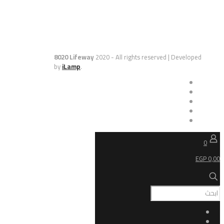
8020 Lifeway
2020 - All rights reserved | De
by
iLamp
.