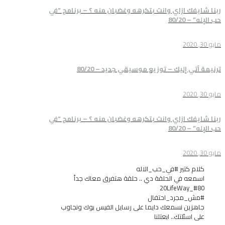
زاي وانت بتكرهه وغضبان منه ؟ – برنامج “في
يك – توزيع موسيقي جديد – 80/20
زاي وانت بتكرهه وغضبان منه ؟ – برنامج “في
ير #في_حب_الاله
ي الحلقة دي .. حلقة هتفرق معاك جداً
رد_احتفال
نسمعك دايما على رسايل الفيس بوك ونجاوب
تك.. ابعتلنا