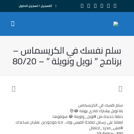
التسجيل / تسجيل الدخول
سلم نفسك في الكريسماس –
برنامج ” نويل ونويلة ” – 80/20
سلم نفسك في الكريسماس
بابا نويل بيشارك فادي بهمه 😂😍
حلقة جديدة من #نويل_ونويلة 😂 شوفوها
ابعتلنا على رسايل صفحة الفيس بوك.. احنا موجودين علشان نساعدك
#مش_مجرد_احتفال
#80_20LifeWay