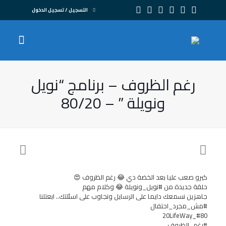
التسجيل / تسجيل الدخول
رغم الظروف – برنامج “نويل
ونويلة ” – 80/20
كيرو صعب عليا بعد الخضة دي 😂 رغم الظروف 😍
حلقة جديدة من #نويل_ونويلة 😂 وكلام مهم
جاهزين نسمعك دايما على الرسايل ونجاوب على اسئلتك.. ابعتلنا
#مش_مجرد_احتفال
#80_20LifeWay
#رغم_الظروف