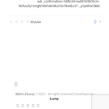
sub_confirmation=1&fbclid=IwAR1EXN1bcm-
NSfuvZly7ziOgNTMxTvkG9AZn5o7B4XEu3T-_pSpNh4C0kbE
0
مشاركة
8020 Lifeway
2020 - All rights reserved | Developed by
iLamp
.