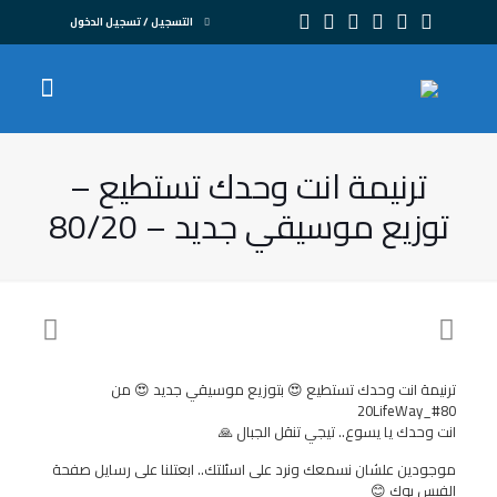
التسجيل / تسجيل الدخول
ترنيمة انت وحدك تستطيع –
توزيع موسيقي جديد – 80/20
ترنيمة انت وحدك تستطيع 😍 بتوزيع موسيقي جديد 😍 من
#80_20LifeWay
انت وحدك يا يسوع.. تيجي تنقل الجبال 🙏
موجودين علشان نسمعك ونرد على اسئلتك.. ابعتلنا على رسايل صفحة
الفيس بوك 😊