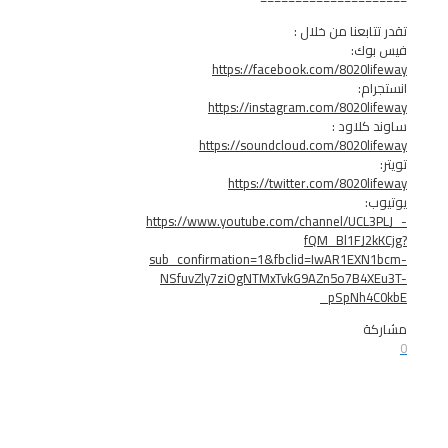
بعنا من خلال :
ك:
https://facebook.com/8020
:
https://instagram.com/8020
لاود :
https://soundcloud.com/8020
https://twitter.com/8020
https://www.youtube.com/channel/UC
fQM_Bl1FJ
sub_confirmation=1&fbclid=IwAR1EX
NSfuvZly7ziOgNTMxTvkG9AZn5o7B4
_pSpNh