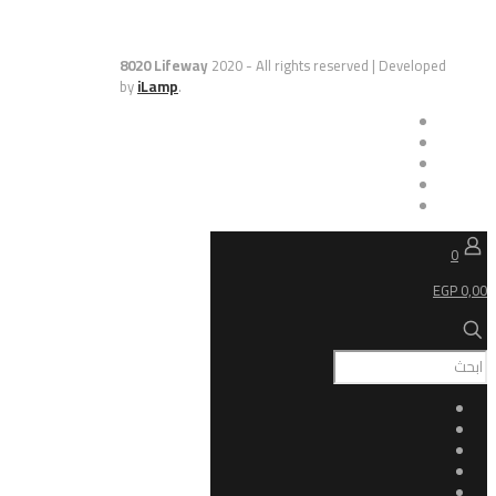
8020 Lifeway
2020 - All rights reserved | De
by
iLamp
.