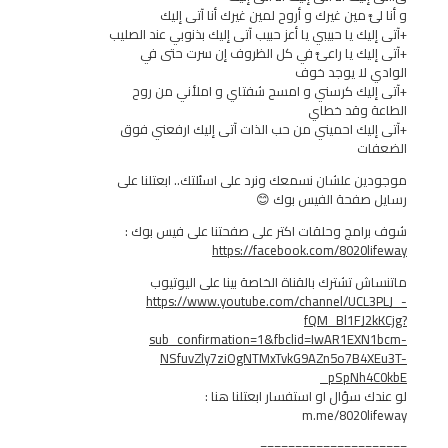
َّ مين غيرك و أروح لمين غيرك أنا آتى إليك
ك يا حبيبي يا أعز حبيب آتى إليك بذنوبي عند الصليب
يك يا راعىَّ في كل الظروف إن سرت حتى في
لا يوجد خوف
يك كرسني و امسح شفتاي و املأني من روح
 وقد خطاي
يك احميني من حب الذات آتى إليك ارفعني فوق
ت
 علشان نسمعك ونرد على اسئلتك.. ابعتلنا على
صفحة الفيس بوك 😊
مج وحلقات اكتر على صفحتنا على فيس بوك :
https://facebook.com/8020
 تشترك بالقناة الخاصة بينا على اليوتيوب
https://www.youtube.com/channel/UC
fQM_Bl1FJ
sub_confirmation=1&fbclid=IwAR1EX
NSfuvZly7ziOgNTMxTvkG9AZn5o7B4
_pSpNh
سؤال او استفسار ابعتلنا هنا :
m.me/8020l
===============