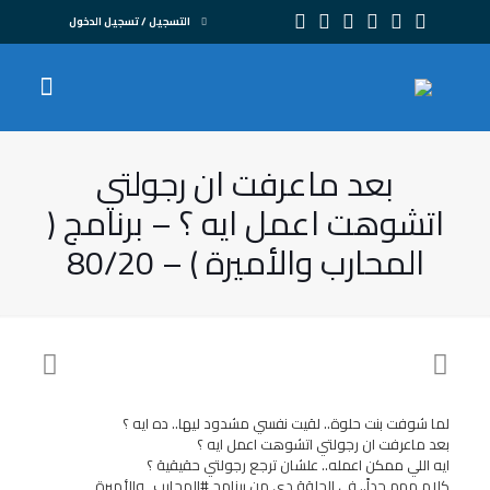
التسجيل / تسجيل الدخول
بعد ماعرفت ان رجولتي
اتشوهت اعمل ايه ؟ – برنامج (
المحارب والأميرة ) – 80/20
لما شوفت بنت حلوة.. لقيت نفسي مشدود ليها.. ده ايه ؟
بعد ماعرفت ان رجولتي اتشوهت اعمل ايه ؟
ايه اللي ممكن اعمله.. علشان ترجع رجولتي حقيقية ؟
كلام مهم جداً.. في الحلقة دي من برنامج #المحارب_والأميرة