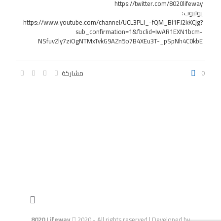
https://twitter.com/8020lifeway
يوتيوب:
https://www.youtube.com/channel/UCL3PLJ_-fQM_Bl1FJ2kKCjg?
sub_confirmation=1&fbclid=IwAR1EXN1bcm-
NSfuvZly7ziOgNTMxTvkG9AZn5o7B4XEu3T-_pSpNh4C0kbE
0
مشاركة
8020 Lifeway
2020 - All rights reserved | Developed by