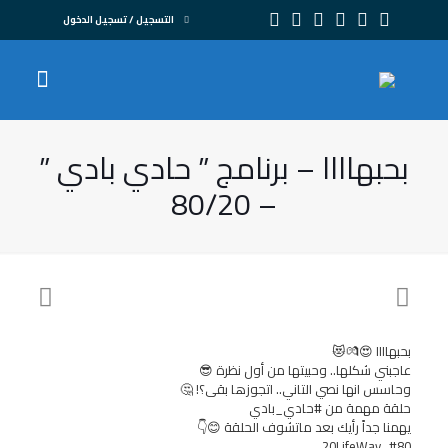
التسجيل / تسجيل الدخول
بحبهاااا – برنامج ” حادي بادي ”
– 80/20
بحبهاااا 😍💏😻
عاجبني شكلها.. وحبيتها من أول نظرة 😎
وحاسس انها نصي التاني.. اتجوزها بقى؟! 🤔
حلقة مهمة من #حادي_بادي
يهمنا جداً رأيك بعد ماتشوف الحلقة 😊👇
#80_20LifeWay