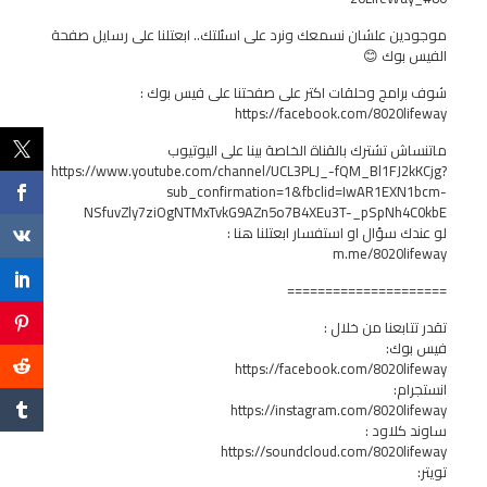
موجودين علشان نسمعك ونرد على اسئلتك.. ابعتلنا على رسايل صفحة
الفيس بوك 😊
شوف برامج وحلقات اكتر على صفحتنا على فيس بوك :
https://facebook.com/8020lifeway
ماتنساش تشترك بالقناة الخاصة بينا على اليوتيوب
https://www.youtube.com/channel/UCL3PLJ_-fQM_Bl1FJ2kKCjg?
sub_confirmation=1&fbclid=IwAR1EXN1bcm-
NSfuvZly7ziOgNTMxTvkG9AZn5o7B4XEu3T-_pSpNh4C0kbE
لو عندك سؤال او استفسار ابعتلنا هنا :
m.me/8020lifeway
=====================
تقدر تتابعنا من خلال :
فيس بوك:
https://facebook.com/8020lifeway
انستجرام:
https://instagram.com/8020lifeway
ساوند كلاود :
https://soundcloud.com/8020lifeway
تويتر: