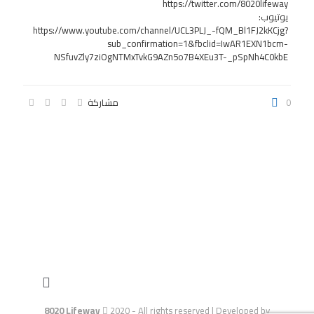
https://twitter.com/8020lifeway
يوتيوب:
https://www.youtube.com/channel/UCL3PLJ_-fQM_Bl1FJ2kKCjg?
sub_confirmation=1&fbclid=IwAR1EXN1bcm-
NSfuvZly7ziOgNTMxTvkG9AZn5o7B4XEu3T-_pSpNh4C0kbE
0
مشاركة
8020 Lifeway
2020 - All rights reserved | Developed by