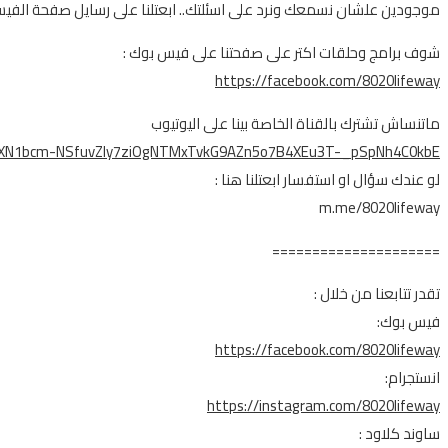
موجودين علشان نسمعك ونرد على اسئلتك.. ابعتلنا على رسايل صفحة الفي
شوف برامج وحلقات اكتر على صفحتنا على فيس بوك :
https://facebook.com/8020lifeway
ماتنساش تشترك بالقناة الخاصة بينا على اليوتيوب
R1EXN1bcm-NSfuvZly7ziOgNTMxTvkG9AZn5o7B4XEu3T-_pSpNh4C0kbE
لو عندك سؤال او استفسار ابعتلنا هنا :
m.me/8020lifeway
=====================
تقدر تتابعنا من خلال :
فيس بوك:
https://facebook.com/8020lifeway
انستجرام:
https://instagram.com/8020lifeway
ساوند كلاود :