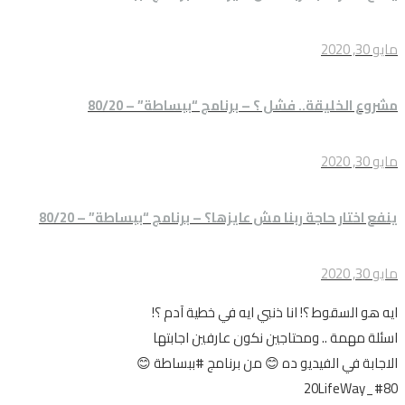
مايو 30, 2020
مشروع الخليقة.. فشل ؟ – برنامج “ببساطة” – 80/20
مايو 30, 2020
ينفع اختار حاجة ربنا مش عايزها؟ – برنامج “ببساطة” – 80/20
مايو 30, 2020
ايه هو السقوط ؟! انا ذنبي ايه في خطية آدم ؟!
اسئلة مهمة .. ومحتاجين نكون عارفين اجابتها
الاجابة في الفيديو ده 😊 من برنامج #ببساطة 😊
#80_20LifeWay