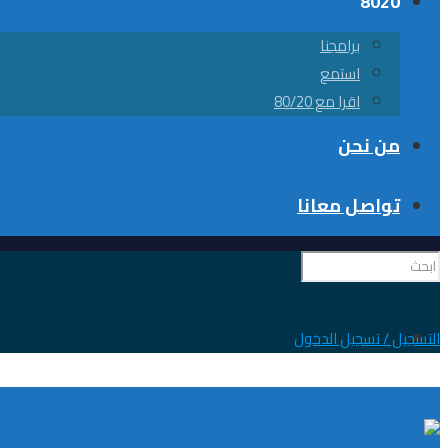
8020
برامجنا
استمع
اقرا مع 80/20
من نحن
تواصل معانا
0
التسجيل / تسجيل الدخول