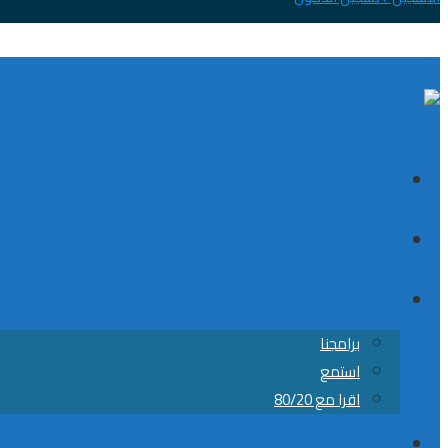
الصفحة الرئيسية
الكورسات
8020
برامجنا
استمع
اقرا مع 80/20
من نحن