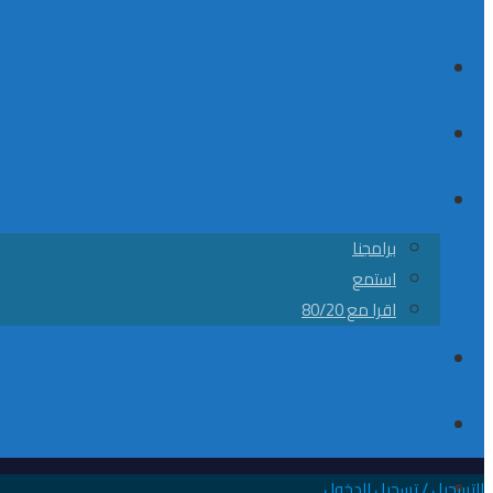
الصفحة الرئيسية
الكورسات
8020
برامجنا
استمع
اقرا مع 80/20
من نحن
تواصل معانا
التسجيل / تسجيل الدخول