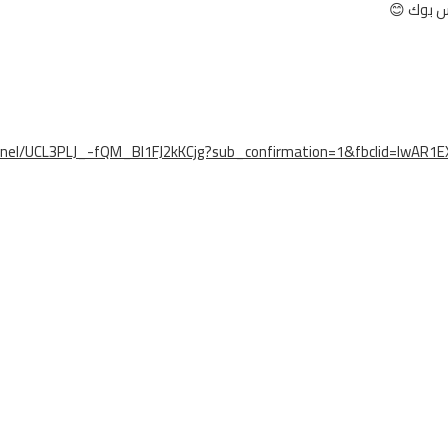
س بوك 😊
nnel/UCL3PLJ_-fQM_Bl1FJ2kKCjg?sub_confirmation=1&fbclid=IwA