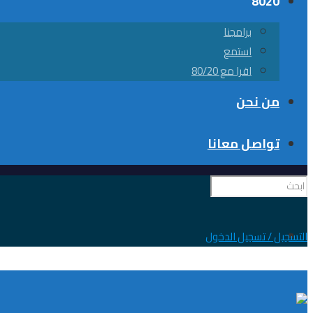
8020
برامجنا
استمع
اقرا مع 80/20
من نحن
تواصل معانا
0
التسجيل / تسجيل الدخول