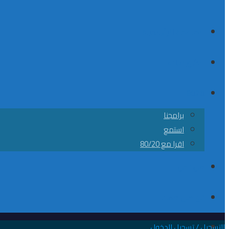
الصفحة الرئيسية
الكورسات
8020
برامجنا
استمع
اقرا مع 80/20
من نحن
تواصل معانا
التسجيل / تسجيل الدخول