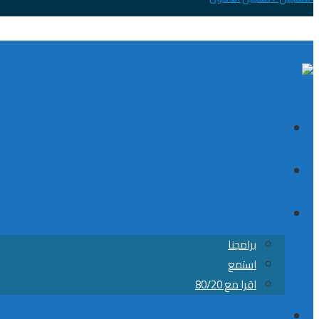
الصفحة الرئيسية
الكورسات
8020
برامجنا
استمع
اقرا مع 80/20
من نحن