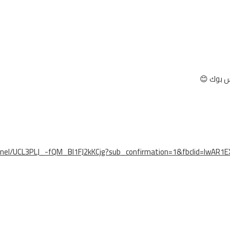
س بوك 😊
nnel/UCL3PLJ_-fQM_Bl1FJ2kKCjg?sub_confirmation=1&fbclid=IwA