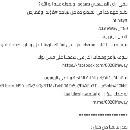
يبقى ازاي المسيحيين يعبدوه.. ويقوله عليه انه الله ؟
كلام مهم جداً في الفيديو ده من برنامج #مُؤيد_ومُعارض
#Infinity
#80_20LifeWay
#ما_لا_نهاية
موجودين علشان نسمعك ونرد على اسئلتك.. ابعتلنا على رسايل صفحة الفي
شوف برامج وحلقات اكتر على صفحتنا على فيس بوك :
https://facebook.com/8020lifeway
ماتنساش تشترك بالقناة الخاصة بينا على اليوتيوب
R1EXN1bcm-NSfuvZly7ziOgNTMxTvkG9AZn5o7B4XEu3T-_pSpNh4C0kbE
لو عندك سؤال او استفسار ابعتلنا هنا :
m.me/8020lifeway
=====================
تقدر تتابعنا من خلال :