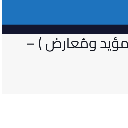
مؤيد ومُعارض ) –