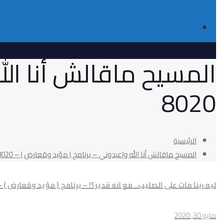
تواصل معانا
المسيح ماقالش أنا الل
8020
الرئيسية
المسيح ماقالش أنا الله واعبدوني – برنامج ( مؤيد ومُعارض ) – 8020
ليه ربنا مات على الصليب.. مع انه قدير؟! – برنامج ( مؤيد ومُعارض ) – 020
مايو 30, 2020