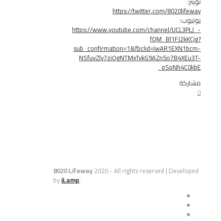
https://twitter.com/8020
https://www.youtube.com/channel/UC
fQM_Bl1FJ
sub_confirmation=1&fbclid=IwAR1EX
NSfuvZly7ziOgNTMxTvkG9AZn5o7B4
_pSpNh
8020 Lifeway
2020 - All rights reserved | De
by
iLamp
.