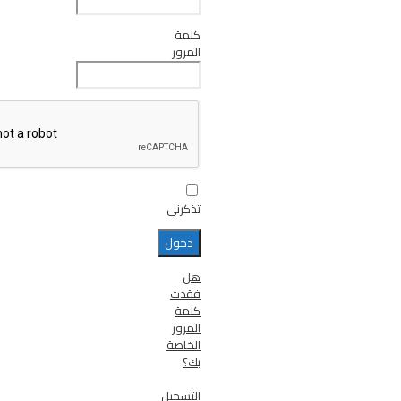
كلمة
المرور
تذكرني
هل
فقدت
كلمة
المرور
الخاصة
بك؟
التسجيل