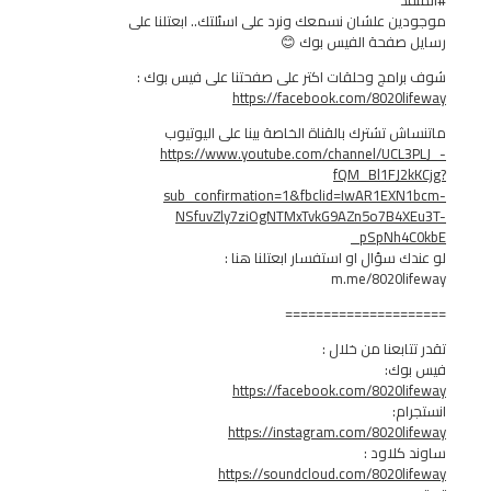
 علشان نسمعك ونرد على اسئلتك.. ابعتلنا على
صفحة الفيس بوك 😊
مج وحلقات اكتر على صفحتنا على فيس بوك :
https://facebook.com/8020
 تشترك بالقناة الخاصة بينا على اليوتيوب
https://www.youtube.com/channel/UC
fQM_Bl1FJ
sub_confirmation=1&fbclid=IwAR1EX
NSfuvZly7ziOgNTMxTvkG9AZn5o7B4
_pSpNh
سؤال او استفسار ابعتلنا هنا :
m.me/8020l
===============
بعنا من خلال :
ك:
https://facebook.com/8020
:
https://instagram.com/8020
لاود :
https://soundcloud.com/8020