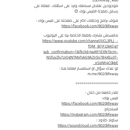
 علشان نسمعك ونرد على اسئلتك.. ابعتلنا على
صفحة الفيس بوك 😊
مج وحلقات اكتر على صفحتنا على فيس بوك :
https://facebook.com/8020
 تشترك بالقناة الخاصة بينا على اليوتيوب
https://www.youtube.com/channel/UC
fQM_Bl1FJ
sub_confirmation=1&fbclid=IwAR1EX
NSfuvZly7ziOgNTMxTvkG9AZn5o7B4
_pSpNh
سؤال او استفسار ابعتلنا هنا :
m.me/8020l
===============
بعنا من خلال :
ك:
https://facebook.com/8020
:
https://instagram.com/8020
لاود :
https://soundcloud.com/8020