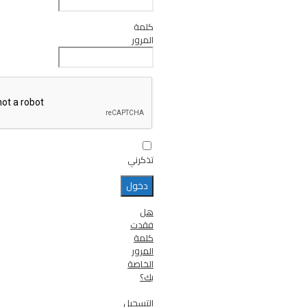
كلمة
المرور
تذكرني
هل
فقدت
كلمة
المرور
الخاصة
بك؟
التسجيل