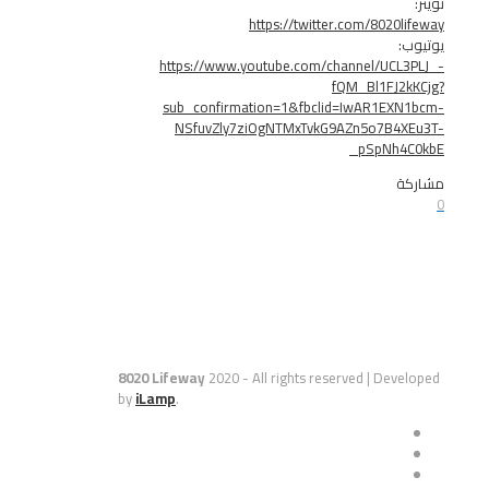
https://twitter.com/8020
https://www.youtube.com/channel/UC
fQM_Bl1FJ
sub_confirmation=1&fbclid=IwAR1EX
NSfuvZly7ziOgNTMxTvkG9AZn5o7B4
_pSpNh
8020 Lifeway
2020 - All rights reserved | De
by
iLamp
.