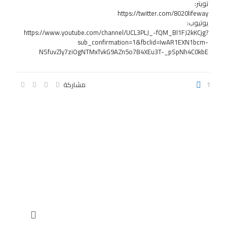
تويتر:
https://twitter.com/8020lifeway
يوتيوب:
https://www.youtube.com/channel/UCL3PLJ_-fQM_Bl1FJ2kKCjg?
sub_confirmation=1&fbclid=IwAR1EXN1bcm-
NSfuvZly7ziOgNTMxTvkG9AZn5o7B4XEu3T-_pSpNh4C0kbE
1
مشاركة