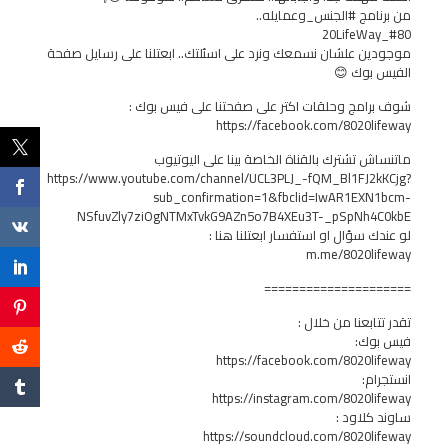
من برنامج #الجنس_وعمايله..
#80_20LifeWay
موجودين علشان نسمعك ونرد على اسئلتك.. ابعتلنا على رسايل صفحة
الفيس بوك 😊
شوف برامج وحلقات اكتر على صفحتنا على فيس بوك :
https://facebook.com/8020lifeway
ماتنساش تشترك بالقناة الخاصة بينا على اليوتيوب
https://www.youtube.com/channel/UCL3PLJ_-fQM_Bl1FJ2kKCjg?
sub_confirmation=1&fbclid=IwAR1EXN1bcm-
NSfuvZly7ziOgNTMxTvkG9AZn5o7B4XEu3T-_pSpNh4C0kbE
لو عندك سؤال او استفسار ابعتلنا هنا :
m.me/8020lifeway
=====================
تقدر تتابعنا من خلال :
فيس بوك:
https://facebook.com/8020lifeway
انستجرام:
https://instagram.com/8020lifeway
ساوند كلاود :
https://soundcloud.com/8020lifeway