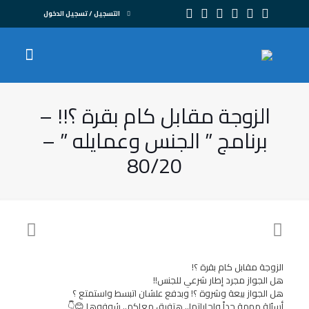
التسجيل / تسجيل الدخول
الزوجة مقابل كام بقرة ؟!! –
برنامج ” الجنس وعمايله ” –
80/20
الزوجة مقابل كام بقرة ؟!
هل الجواز مجرد إطار شرعي للجنس!!
هل الجواز بيعة وشروة ؟! وبدفع علشان اتبسط واستمتع ؟
أسئلة مهمة جداً واجاباتها.. هتفرق معاكم.. شوفوها 😊👇