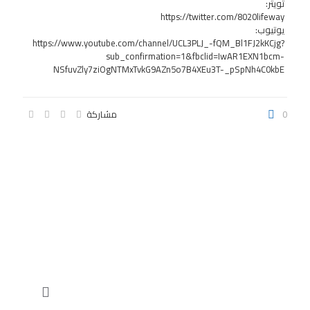
تويتر:
https://twitter.com/8020lifeway
يوتيوب:
https://www.youtube.com/channel/UCL3PLJ_-fQM_Bl1FJ2kKCjg?
sub_confirmation=1&fbclid=IwAR1EXN1bcm-
NSfuvZly7ziOgNTMxTvkG9AZn5o7B4XEu3T-_pSpNh4C0kbE
0
مشاركة