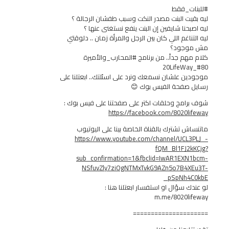
_فقط
ت البنت مصدر النكت وسبب طفشان الرجالة ؟
نا شايفين إن البنت ينفع نستغنى عنها ؟
اغم اللي كان بين الرجل والمرأة زمان .. دلوقتي
جود؟
م جداً.. من برنامج #المحارب_والأميرة
 علشان نسمعك ونرد على اسئلتك.. ابعتلنا على
صفحة الفيس بوك 😊
مج وحلقات اكتر على صفحتنا على فيس بوك :
https://facebook.com/8020
 تشترك بالقناة الخاصة بينا على اليوتيوب
https://www.youtube.com/channel/UC
fQM_Bl1FJ
sub_confirmation=1&fbclid=IwAR1EX
NSfuvZly7ziOgNTMxTvkG9AZn5o7B4
_pSpNh
سؤال او استفسار ابعتلنا هنا :
m.me/8020l
===============