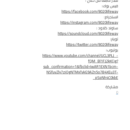
بعنا من خلال :
ك:
https://facebook.com/8020
:
https://instagram.com/8020
لاود :
https://soundcloud.com/8020
https://twitter.com/8020
https://www.youtube.com/channel/UC
fQM_Bl1FJ
sub_confirmation=1&fbclid=IwAR1EX
NSfuvZly7ziOgNTMxTvkG9AZn5o7B4
_pSpNh