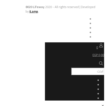
8020 Lifeway
2020 - All rights reserved | De
by
iLamp
.