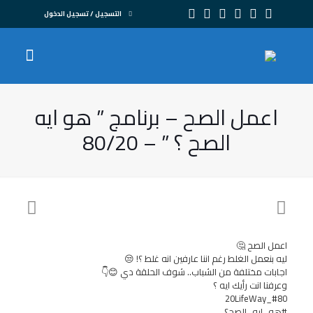
التسجيل / تسجيل الدخول
اعمل الصح – برنامج ” هو ايه
الصح ؟ ” – 80/20
اعمل الصح 🤔
ليه بنعمل الغلط رغم اننا عارفين انه غلط ؟! 😒
اجابات مختلفة من الشباب.. شوف الحلقة دي 😊👇
وعرفنا انت رأيك ايه ؟
#80_20LifeWay
#هو_ايه_الصح؟