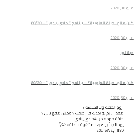
 العزوبية؟ – برنامج ” حادي بادي ” – 80/20
 العزوبية؟ – برنامج ” حادي بادي ” – 80/20
فلة ولا الكنيسة ؟!
تزم لو اخدت قرار صعب ؟ ومش هقع تاني ؟
همة من #حادي_بادي
داً رأيك بعد ماتشوف الحلقة 😊👇