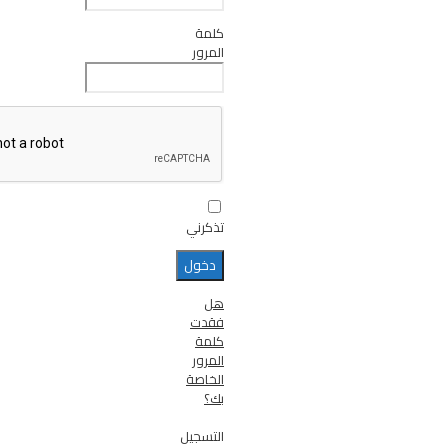
كلمة
المرور
تذكرني
هل
فقدت
كلمة
المرور
الخاصة
بك؟
التسجيل