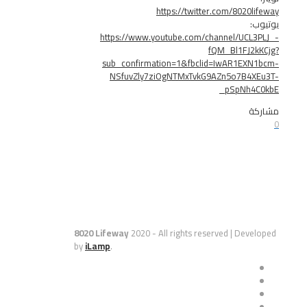
https://twitter.com/8020
https://www.youtube.com/channel/UC
fQM_Bl1FJ
sub_confirmation=1&fbclid=IwAR1EX
NSfuvZly7ziOgNTMxTvkG9AZn5o7B4
_pSpNh
8020 Lifeway
2020 - All rights reserved | De
by
iLamp
.