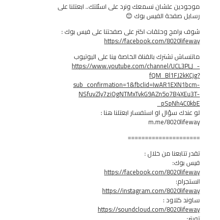
 علشان نسمعك ونرد على اسئلتك.. ابعتلنا على
صفحة الفيس بوك 😊
مج وحلقات اكتر على صفحتنا على فيس بوك :
https://facebook.com/8020
 تشترك بالقناة الخاصة بينا على اليوتيوب
https://www.youtube.com/channel/UC
fQM_Bl1FJ
sub_confirmation=1&fbclid=IwAR1EX
NSfuvZly7ziOgNTMxTvkG9AZn5o7B4
_pSpNh
سؤال او استفسار ابعتلنا هنا :
m.me/8020l
===============
بعنا من خلال :
ك:
https://facebook.com/8020
:
https://instagram.com/8020
لاود :
https://soundcloud.com/8020