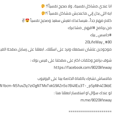
انا عندي مشاكل نفسية.. ولا صحيح نفسياً؟!
ايه اللي يدل إني ماعنديش مشاكل نفسياً ؟!
كلام مهم جداً.. هيساعدك تعيش سعيد وصحيح نفسياً
✌
من برنامج #افهم_مشاعرك
#حاسس_بيك
#80_20LifeWay
موجودين علشان نسمعك ونرد على اسئلتك.. ابعتلنا على رسايل صفحة ال
شوف برامج وحلقات اكتر على صفحتنا على فيس بوك :
https://facebook.com/8020lifeway
ماتنساش تشترك بالقناة الخاصة بينا على اليوتيوب
R1EXN1bcm-NSfuvZly7ziOgNTMxTvkG9AZn5o7B4XEu3T-_pSpNh4C0kbE
لو عندك سؤال او استفسار ابعتلنا هنا :
m.me/8020lifeway
=====================