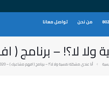
80
من نحن
تواصل معانا
ا لا؟! – برنامج ( افهم
يسية
أنا عندي مشكلة نفسية ولا لا؟! – برنامج ( افهم مشاعرك ) – 8020