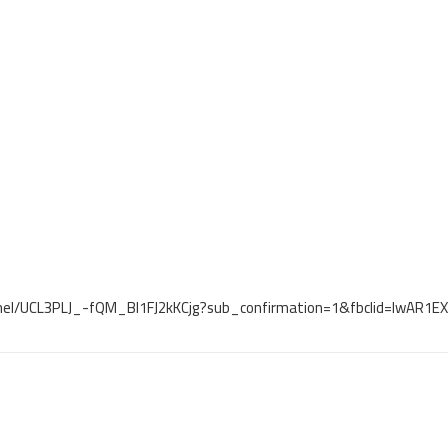
nel/UCL3PLJ_-fQM_Bl1FJ2kKCjg?sub_confirmation=1&fbclid=IwA