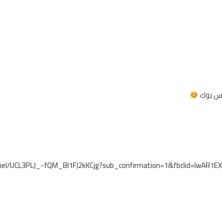
فيس بوك
nel/UCL3PLJ_-fQM_Bl1FJ2kKCjg?sub_confirmation=1&fbclid=IwA