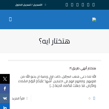
التسجيل / تسجيل الدخول
هتختار ايه؟
هتختار أنهي طريق؟!
الله لما دعى شعب اسرائيل، كانت اول وصية ان يحبو الله من
قلوبهم وقالهم انهم في اختيارين أُشْهِدُ عَلَيْكُمُ الْيَوْمَ السَّمَاءَ
وَالأَرْضَ. قَدْ جَعَلْتُ قُدَّامَكَ الْحَيَاةَ
[…]
0
اقرأ المزيد