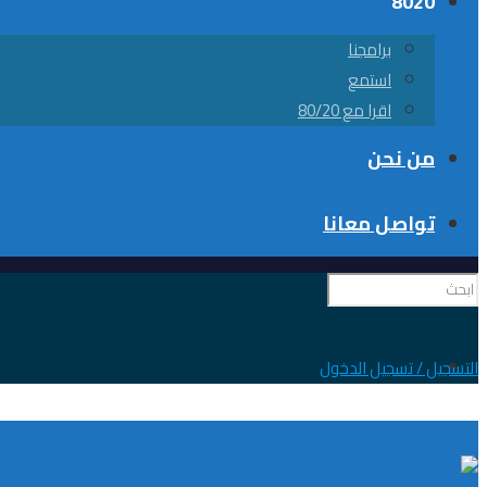
8020
برامجنا
استمع
اقرا مع 80/20
من نحن
تواصل معانا
0
التسجيل / تسجيل الدخول