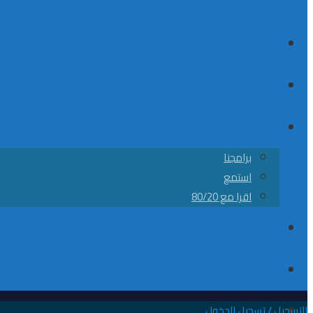
الصفحة الرئيسية
الكورسات
8020
برامجنا
استمع
اقرا مع 80/20
من نحن
تواصل معانا
التسجيل / تسجيل الدخول