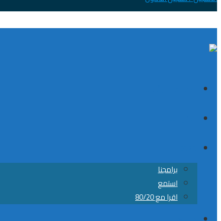
الصفحة الرئيسية
الكورسات
8020
برامجنا
استمع
اقرا مع 80/20
من نحن