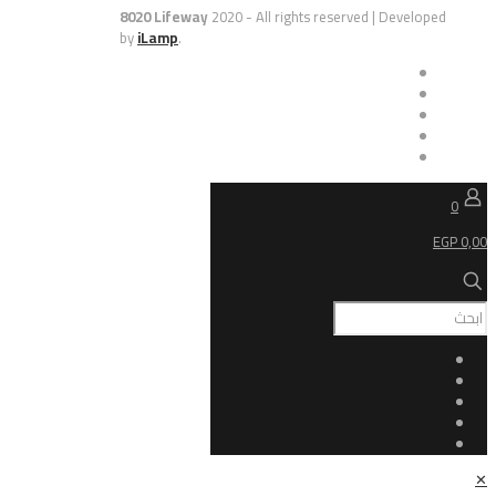
8020 Lifeway
2020 - All rights reserved | De
by
iLamp
.