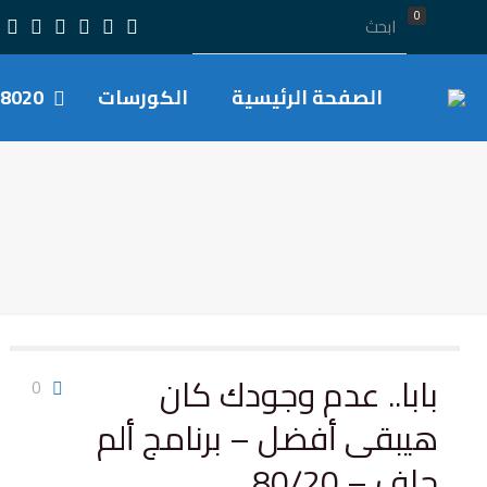
0
الصفحة الرئيسية
الكورسات
8020
بابا.. عدم وجودك كان
0
هيبقى أفضل – برنامج ألم
جاف – 80/20