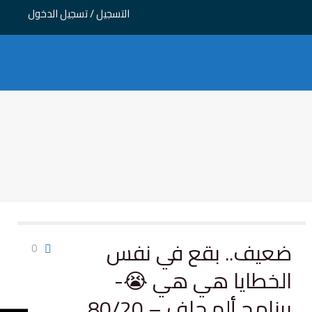
التسجيل / تسجيل الدخول
ضعيف.. بقع في نفس
0
الخطايا هي هي 😭-
برنامج ألم جاف – 80/20