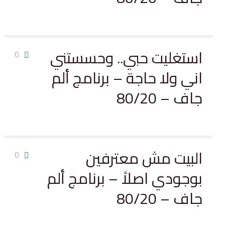
استغليت حبي.. وحسستني
0
اني ولا حاجة – برنامج ألم
جاف – 80/20
البيت مش معترفين
0
بوجودي اصلاً – برنامج ألم
جاف – 80/20