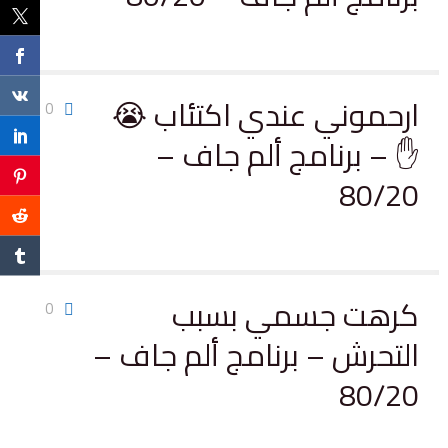
ارحموني عندي اكتئاب 😭
0
✋ – برنامج ألم جاف –
80/20
كرهت جسمي بسبب
0
التحرش – برنامج ألم جاف –
80/20