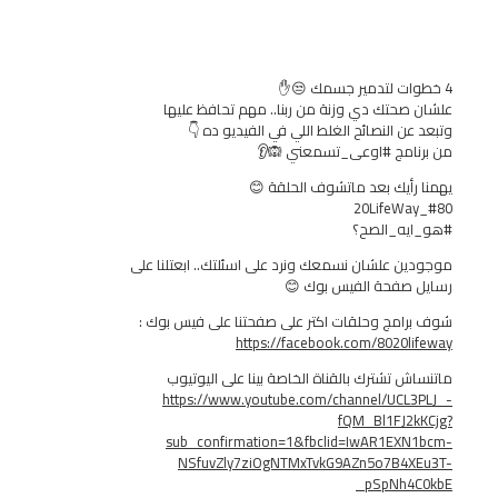
حتك دي وزنة من ربنا.. مهم تحافظ عليها
 النصائح الغلط اللي في الفيديو ده 👇
امج #اوعى_تسمعني 🙉👂
أيك بعد ماتشوف الحلقة 😊
ه_الصح؟
 علشان نسمعك ونرد على اسئلتك.. ابعتلنا على
صفحة الفيس بوك 😊
مج وحلقات اكتر على صفحتنا على فيس بوك :
https://facebook.com/8020
 تشترك بالقناة الخاصة بينا على اليوتيوب
https://www.youtube.com/channel/UC
fQM_Bl1FJ
sub_confirmation=1&fbclid=IwAR1EX
NSfuvZly7ziOgNTMxTvkG9AZn5o7B4
_pSpNh