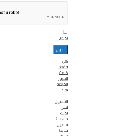
تذكرني
هل
فقدت
كلمة
المرور
الخاصة
بك؟
التسجيل
ليس
لديك
حساب؟
تسجيل
جديد!