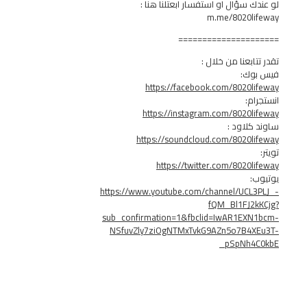
سؤال او استفسار ابعتلنا هنا :
m.me/8020l
===============
بعنا من خلال :
ك:
https://facebook.com/8020
:
https://instagram.com/8020
لاود :
https://soundcloud.com/8020
https://twitter.com/8020
https://www.youtube.com/channel/UC
fQM_Bl1FJ
sub_confirmation=1&fbclid=IwAR1EX
NSfuvZly7ziOgNTMxTvkG9AZn5o7B4
_pSpNh