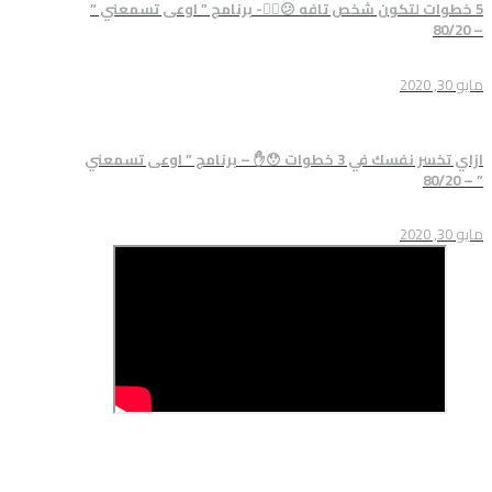
كون شخص تافه 😕🤦‍♂️- برنامج ” اوعى تسمعني ”
ازاي تخسر نفسك في 3 خطوات 😯✋ – برنامج ” اوعى تسمعني