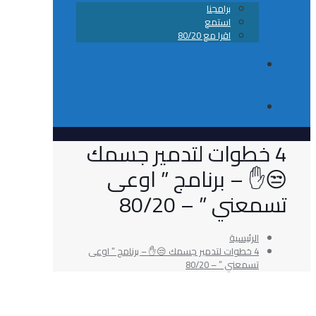
برامجنا
استمع
اقرا مع 80/20
من نحن
تواصل معانا
خطوات لتدمير جسمك
 – برنامج ” اوعى
ني ” – 80/20
الرئيسية
4 خطوات لتدمير جسمك 😒✋ – برنامج ” اوعى
تسمعني ” – 80/20