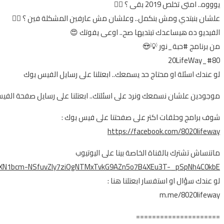
يوووه.. امتى تخلص 2019 بقى ؟ 🤷‍♂️
علشان بنبتدي ومش بنكمل.. وعلشان مش عارفين المشكلة فين ؟ 🤦‍♂️
الفيديو ده هيساعدك تبتديها صح.. اوعى يفوتك 😍
من برنامج #حبة_نور 💡😍
#80_20LifeWay
لو عندك اسئلة او محتاج حد يسمعك.. ابعتلنا على رسايل الفيس بوك
موجودين علشان نسمعك ونرد على اسئلتك.. ابعتلنا على رسايل صفحة الفي
شوف برامج وحلقات اكتر على صفحتنا على فيس بوك :
https://facebook.com/8020lifeway
ماتنساش تشترك بالقناة الخاصة بينا على اليوتيوب
R1EXN1bcm-NSfuvZly7ziOgNTMxTvkG9AZn5o7B4XEu3T-_pSpNh4C0kbE
لو عندك سؤال او استفسار ابعتلنا هنا :
m.me/8020lifeway
=====================