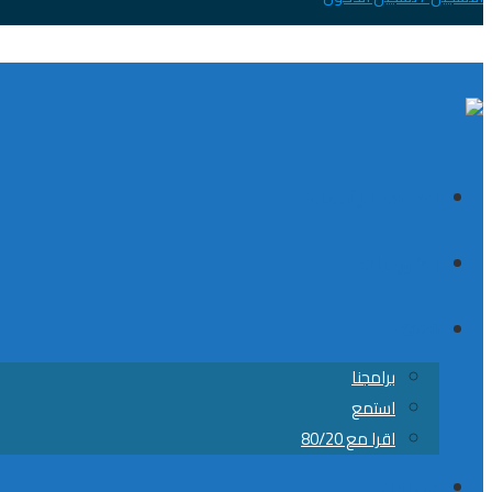
الصفحة الرئيسية
الكورسات
8020
برامجنا
استمع
اقرا مع 80/20
من نحن