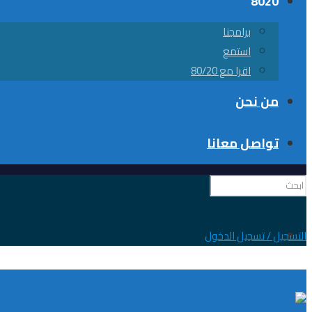
8020
برامجنا
استمع
اقرا مع 80/20
من نحن
تواصل معانا
0
التسجيل / تسجيل الدخول