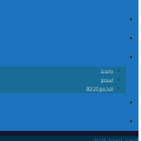
الصفحة الرئيسية
الكورسات
8020
برامجنا
استمع
اقرا مع 80/20
من نحن
تواصل معانا
التسجيل / تسجيل الدخول