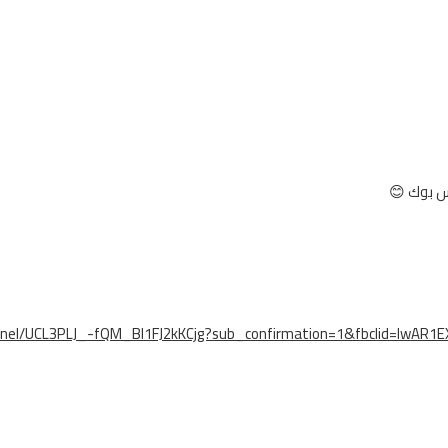
س بوك 😊
nnel/UCL3PLJ_-fQM_Bl1FJ2kKCjg?sub_confirmation=1&fbclid=IwA