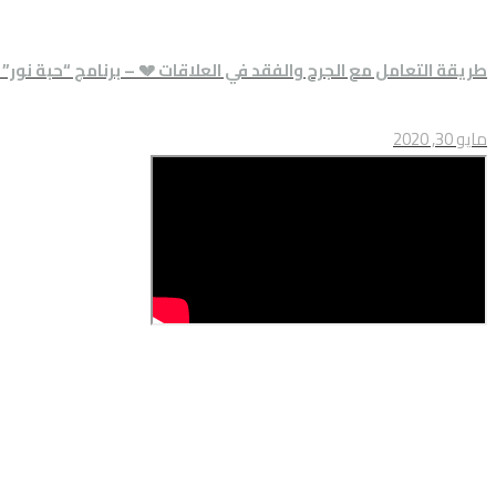
طريقة التعامل مع الجرح والفقد في العلاقات 💔 – برنامج “حبة نور” – /20
مايو 30, 2020