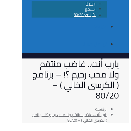
برامجنا
استمع
اقرا مع 80/20
من نحن
تواصل معانا
 أنت.. غاضب منتقم
محب رحيم ؟! – برنامج
كرسي الخالي ) –
80
الرئيسية
يارب أنت.. غاضب منتقم ولا محب رحيم ؟! – برنامج
( الكرسي الخالي ) – 80/20