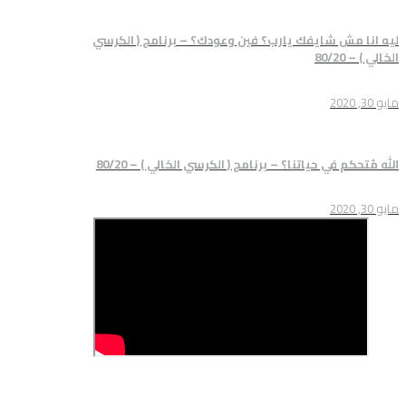
شايفك يارب؟ فين وعودك؟ – برنامج ( الكرسي
 حياتنا؟ – برنامج ( الكرسي الخالي ) – 80/20