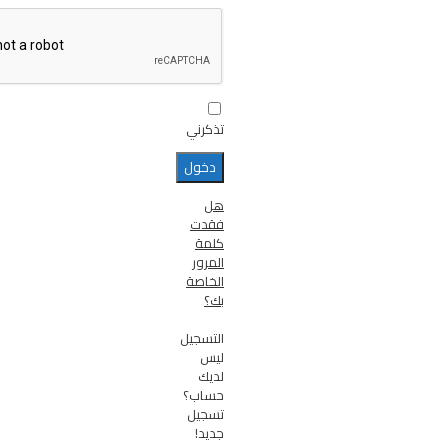
تذكرني
هل
فقدت
كلمة
المرور
الخاصة
بك؟
التسجيل
ليس
لديك
حساب؟
تسجيل
جديد!