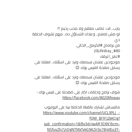
انت غاضب منتقم ولا محب رحيم ؟!
اهم.. وعندك التساؤل ده.. مهم تشوف الحلقة
ماج #الكرسي_الخالي
عرفك
 علشان نسمعك ونرد على اسئلتك.. ابعتلنا على
صفحة الفيس بوك 😊
 علشان نسمعك ونرد على اسئلتك.. ابعتلنا على
صفحة الفيس بوك 😊
مج وحلقات اكتر على صفحتنا على فيس بوك :
https://facebook.com/8020
 تشترك بالقناة الخاصة بينا على اليوتيوب
https://www.youtube.com/channel/UC
fQM_Bl1FJ
sub_confirmation=1&fbclid=IwAR1EX
NSfuvZly7ziOgNTMxTvkG9AZn5o7B4