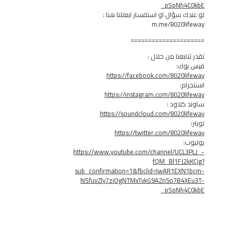
_pSpNh
سؤال او استفسار ابعتلنا هنا :
m.me/8020l
===============
بعنا من خلال :
ك:
https://facebook.com/8020
:
https://instagram.com/8020
لاود :
https://soundcloud.com/8020
https://twitter.com/8020
https://www.youtube.com/channel/UC
fQM_Bl1FJ
sub_confirmation=1&fbclid=IwAR1EX
NSfuvZly7ziOgNTMxTvkG9AZn5o7B4
_pSpNh