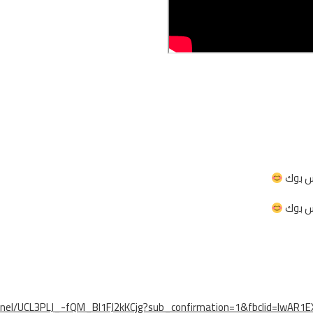
يس بوك
يس بوك
nnel/UCL3PLJ_-fQM_Bl1FJ2kKCjg?sub_confirmation=1&fbclid=IwA