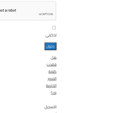
تذكرني
هل
فقدت
كلمة
المرور
الخاصة
بك؟
التسجيل