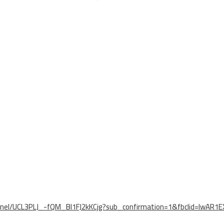
nnel/UCL3PLJ_-fQM_Bl1FJ2kKCjg?sub_confirmation=1&fbclid=IwA