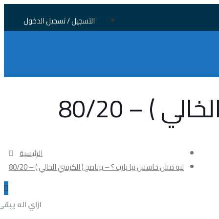
التسجيل / تسجيل الدخول
 ) – 80/20
الرئيسية
ليه مش حاسس بيا يارب ؟ – برنامج ( الكرسي الخالي ) – 80/20
ازاي اله يبقى ب