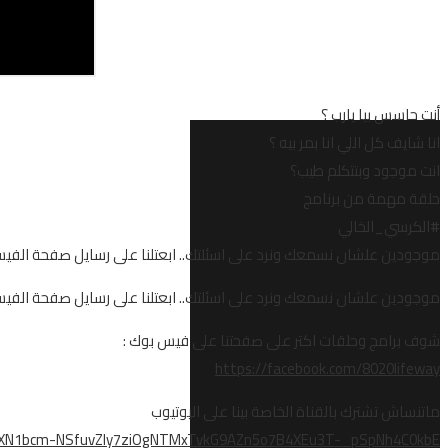
أنت حاسس بيا يارب ؟
انا شايف كل اللي انا بمر بيه ؟
انت موجود وبتتكلم طيب؟
حلقة مهمة من برنامج
#الكرسي_الخالي
موجودين علشان نسمعك ونرد على اسئلتك.. ابعتلنا على رسايل صفحة الف
موجودين علشان نسمعك ونرد على اسئلتك.. ابعتلنا على رسايل صفحة الف
شوف برامج وحلقات اكتر على صفحتنا على فيس بوك :
https://facebook.com/8020lifeway
ماتنساش تشترك بالقناة الخاصة بينا على اليوتيوب
R1EXN1bcm-NSfuvZly7ziOgNTMxTvkG9AZn5o7B4XEu3T-_pSpNh4C0kbE