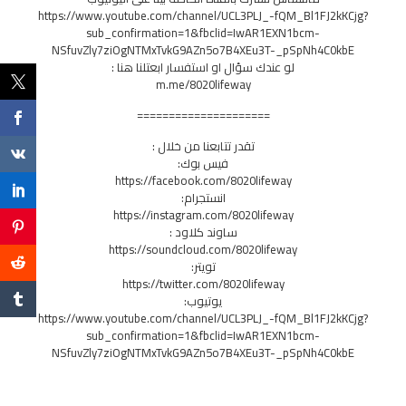
https://www.youtube.com/channel/UCL3PLJ_-fQM_Bl1FJ2kKCjg?
sub_confirmation=1&fbclid=IwAR1EXN1bcm-
NSfuvZly7ziOgNTMxTvkG9AZn5o7B4XEu3T-_pSpNh4C0kbE
لو عندك سؤال او استفسار ابعتلنا هنا :
m.me/8020lifeway
=====================
تقدر تتابعنا من خلال :
فيس بوك:
https://facebook.com/8020lifeway
انستجرام:
https://instagram.com/8020lifeway
ساوند كلاود :
https://soundcloud.com/8020lifeway
تويتر:
https://twitter.com/8020lifeway
يوتيوب:
https://www.youtube.com/channel/UCL3PLJ_-fQM_Bl1FJ2kKCjg?
sub_confirmation=1&fbclid=IwAR1EXN1bcm-
NSfuvZly7ziOgNTMxTvkG9AZn5o7B4XEu3T-_pSpNh4C0kbE