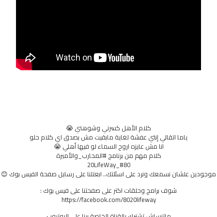
كلام الأهل كسرني وشوهني 😭
ياما اتقالي إنتي عفشة لغاية مابقيت مش بصدق اي كلام حلو
انا مش عايزه اروح السماء لو فيها أهلي 😭
كلام مهم من برنامج #المحارب_والأميرة
#80_20LifeWay
موجودين علشان نسمعك ونرد على اسئلتك.. ابعتلنا على رسايل صفحة الفيس بوك 😊
شوف برامج وحلقات اكتر على صفحتنا على فيس بوك :
https://facebook.com/8020lifeway
ماتنساش تشترك بالقناة الخاصة بينا على اليوتيوب