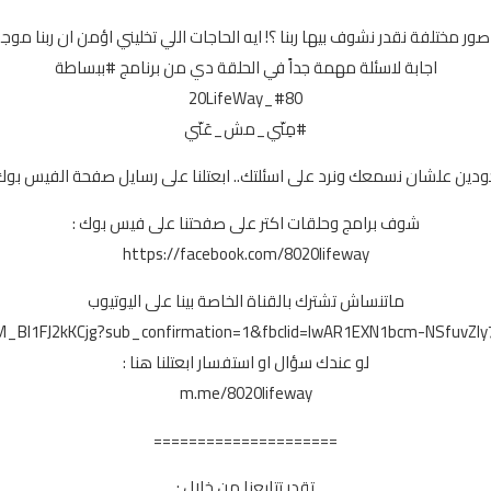
ور مختلفة نقدر نشوف بيها ربنا ؟! ايه الحاجات اللي تخليني اؤمن ان ربنا موج
اجابة لاسئلة مهمة جداً في الحلقة دي من برنامج #ببساطة
#80_20LifeWay
#مِنّي_مش_عَنّي
دين علشان نسمعك ونرد على اسئلتك.. ابعتلنا على رسايل صفحة الفيس بوك
شوف برامج وحلقات اكتر على صفحتنا على فيس بوك :
https://facebook.com/8020lifeway
ماتنساش تشترك بالقناة الخاصة بينا على اليوتيوب
QM_Bl1FJ2kKCjg?sub_confirmation=1&fbclid=IwAR1EXN1bcm-NSfuv
لو عندك سؤال او استفسار ابعتلنا هنا :
m.me/8020lifeway
=====================
تقدر تتابعنا من خلال :