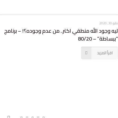
ايو 30, 2020
يه وجود الله منطقي اكتر.. من عدم وجوده؟! – برنامج
ببساطة” – 80/20
اقرأ المزيد