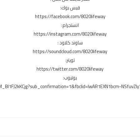
فيس بوك:
https://facebook.com/8020lifeway
انستجرام:
https://instagram.com/8020lifeway
ساوند كلاود :
https://soundcloud.com/8020lifeway
تويتر:
https://twitter.com/8020lifeway
يوتيوب:
QM_Bl1FJ2kKCjg?sub_confirmation=1&fbclid=IwAR1EXN1bcm-NSfuv