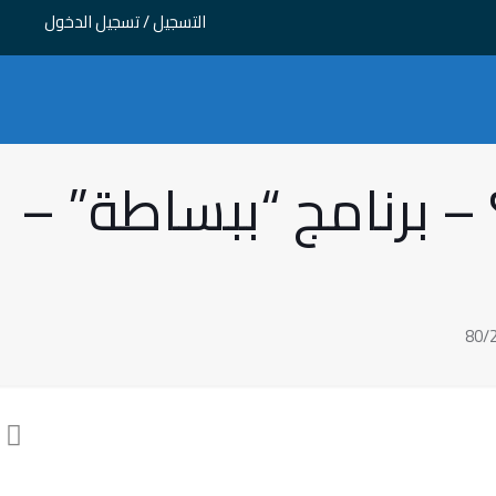
التسجيل / تسجيل الدخول
– برنامج “ببساطة” –