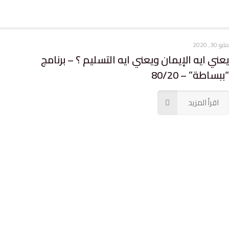
ايو 30, 2020
م
عني ايه الإيمان ويعني ايه التسليم ؟ – برنامج
ل
ببساطة” – 80/20
“
اقرأ المزيد