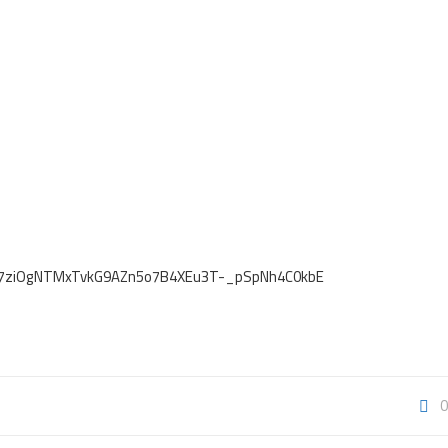
Zly7ziOgNTMxTvkG9AZn5o7B4XEu3T-_pSpNh4C0kbE
0