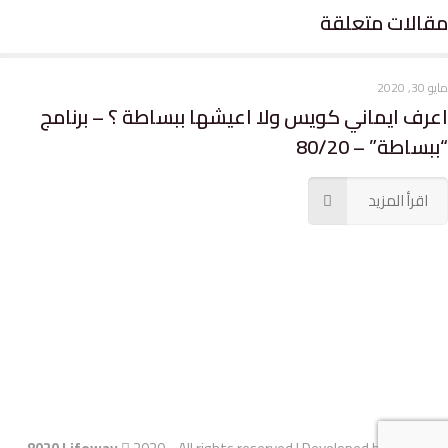
مقالات متعلقة
مايو 30, 2020
م
اعرف ايماني كويس ولا اعيشها ببساطة ؟ – برنامج
ي
“ببساطة” – 80/20
“
اقرأ المزيد