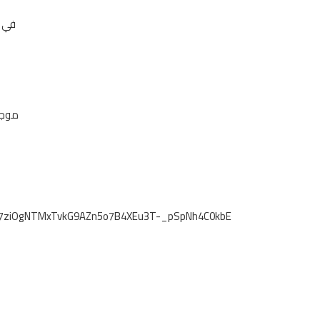
في ص
موجو
Zly7ziOgNTMxTvkG9AZn5o7B4XEu3T-_pSpNh4C0kbE