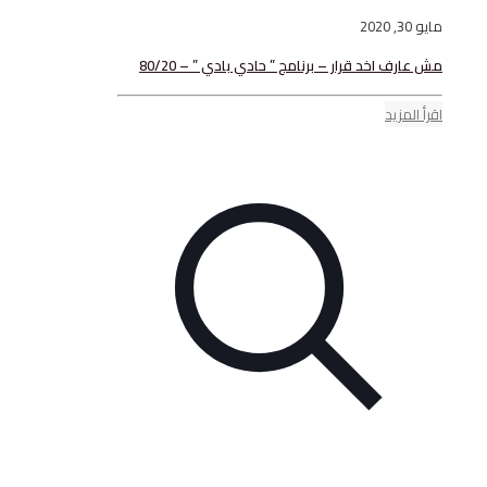
اخد قرار – برنامج ” حادي بادي ” – 80/20
يد