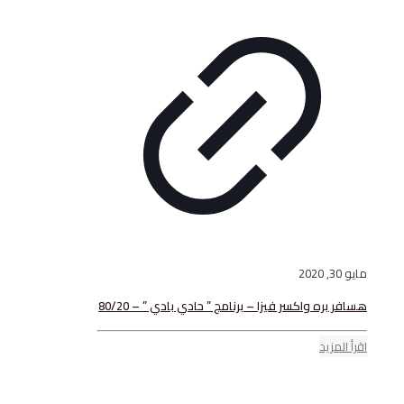
ه واكسر فيزا – برنامج ” حادي بادي ” – 80/20
يد