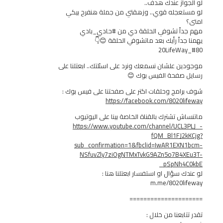
از عندك هدف..
عجله قوي.. وزهقتي من جملة هنفرح بيكي
اً تشوفي الحلقة دي من #حادي_بادي
اً رأيك بعد ماتشوفي الحلقة 😊👇
 علشان نسمعك ونرد على اسئلتك.. ابعتلنا على
صفحة الفيس بوك 😊
مج وحلقات اكتر على صفحتنا على فيس بوك :
https://facebook.com/8020
 تشترك بالقناة الخاصة بينا على اليوتيوب
https://www.youtube.com/channel/UC
fQM_Bl1FJ
sub_confirmation=1&fbclid=IwAR1EX
NSfuvZly7ziOgNTMxTvkG9AZn5o7B4
_pSpNh
سؤال او استفسار ابعتلنا هنا :
m.me/8020l
===============
بعنا من خلال :