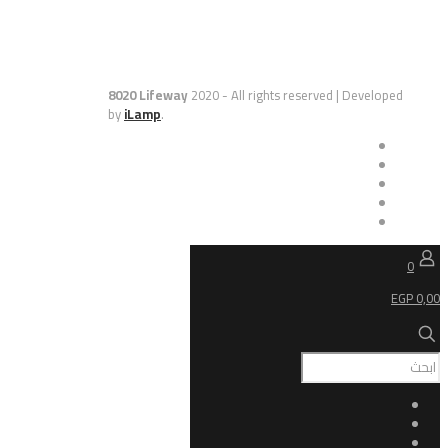
8020 Lifeway
2020 - All rights reserved | De
by
iLamp
.