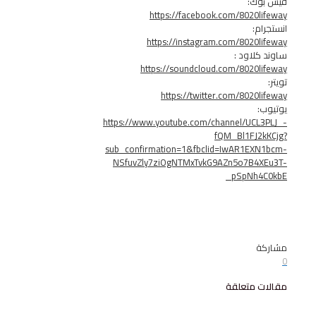
ك:
https://facebook.com/8020
:
https://instagram.com/8020
لاود :
https://soundcloud.com/8020
https://twitter.com/8020
https://www.youtube.com/channel/UC
fQM_Bl1FJ
sub_confirmation=1&fbclid=IwAR1EX
NSfuvZly7ziOgNTMxTvkG9AZn5o7B4
_pSpNh
 متعلقة