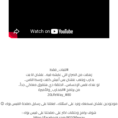
#للبنات_فقط
زهقت من الصراع اللي عايشه فيه.. علشان انا بنت
بحارب وبتعب علشان بس أعيش كابنت وسط الناس..
لو عندك نفس الإحساس.. الحلقة دي هتفرق معاكي جداً..
من برنامج #المحارب_والأميرة
#80_20LifeWay
موجودين علشان نسمعك ونرد على اسئلتك.. ابعتلنا على رسايل صفحة الفيس بوك 😊
شوف برامج وحلقات اكتر على صفحتنا على فيس بوك :
https://facebook.com/8020lifeway