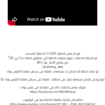
الإنجاز مش شطارة 😯🤔🤦‍♂️ انا فعلاً اتصدمت
لو الجملة صدمتك.. مهم تشوف الحلقة اللي هتفرق معاك جداً دي 😊👇
من برنامج #حبة_نور 💡😍
#80_20LifeWay
لو عندك اسئلة او محتاج حد يسمعك.. ابعتلنا على رسايل صفحة الفيس بوك
موجودين علشان نسمعك ونرد على اسئلتك.. ابعتلنا على رسايل صفحة الفيس بوك 😊
شوف برامج وحلقات اكتر على صفحتنا على فيس بوك :
https://facebook.com/8020lifeway
ماتنساش تشترك بالقناة الخاصة بينا على اليوتيوب
https://www.youtube.com/channel/UCL3PLJ_-fQM_Bl1FJ2kKCjg?