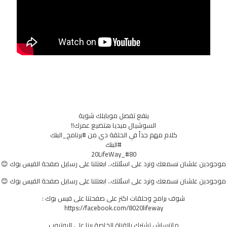
ينفع تفصل موبايلك شوية
السوشيال ميديا هتضيع عمرك!!
كلام مهم جداً في الحلقة دي من #برنامج_البنك
#البنك
#80_20LifeWay
موجودين علشان نسمعك ونرد على اسئلتك.. ابعتلنا على رسايل صفحة الفيس بوك 😊
موجودين علشان نسمعك ونرد على اسئلتك.. ابعتلنا على رسايل صفحة الفيس بوك 😊
شوف برامج وحلقات اكتر على صفحتنا على فيس بوك :
https://facebook.com/8020lifeway
ماتنساش تشترك بالقناة الخاصة بينا على اليوتيوب