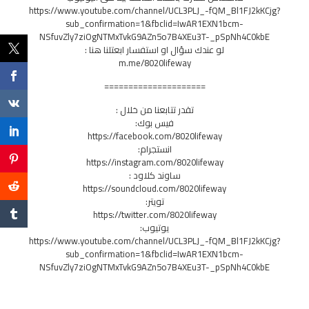
https://www.youtube.com/channel/UCL3PLJ_-fQM_Bl1FJ2kKCjg?
sub_confirmation=1&fbclid=IwAR1EXN1bcm-
NSfuvZly7ziOgNTMxTvkG9AZn5o7B4XEu3T-_pSpNh4C0kbE
لو عندك سؤال او استفسار ابعتلنا هنا :
m.me/8020lifeway
=====================
تقدر تتابعنا من خلال :
فيس بوك:
https://facebook.com/8020lifeway
انستجرام:
https://instagram.com/8020lifeway
ساوند كلاود :
https://soundcloud.com/8020lifeway
تويتر:
https://twitter.com/8020lifeway
يوتيوب:
https://www.youtube.com/channel/UCL3PLJ_-fQM_Bl1FJ2kKCjg?
sub_confirmation=1&fbclid=IwAR1EXN1bcm-
NSfuvZly7ziOgNTMxTvkG9AZn5o7B4XEu3T-_pSpNh4C0kbE