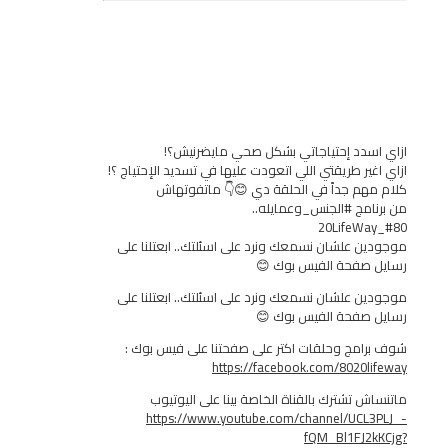
دد إحتياجاتي بشكل صحي مايضرنيش؟!
ر طريقتي اللي اتعودت عليها في تسديد الإحتياج ؟!
م جداً في الحلقة دي 😊👇 ماتفوتهاش
مج #الجنس_وعمايله..
 علشان نسمعك ونرد على اسئلتك.. ابعتلنا على
صفحة الفيس بوك 😊
 علشان نسمعك ونرد على اسئلتك.. ابعتلنا على
صفحة الفيس بوك 😊
مج وحلقات اكتر على صفحتنا على فيس بوك :
https://facebook.com/8020
 تشترك بالقناة الخاصة بينا على اليوتيوب
https://www.youtube.com/channel/UC
fQM_Bl1FJ