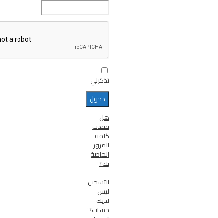
تذكرني
هل
فقدت
كلمة
المرور
الخاصة
بك؟
التسجيل
ليس
لديك
حساب؟