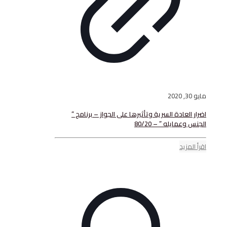
عادة السرية وتأثيرها على الجواز – برنامج ”
ايله ” – 80/20
يد