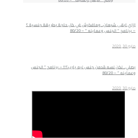
بعان.. ومافكرش في كل حاجة بطريقة جنسية ؟
نس وعمايله ” – 80/20
سه مُدمن جنس ليه يارب؟!! – برنامج ” الجنس