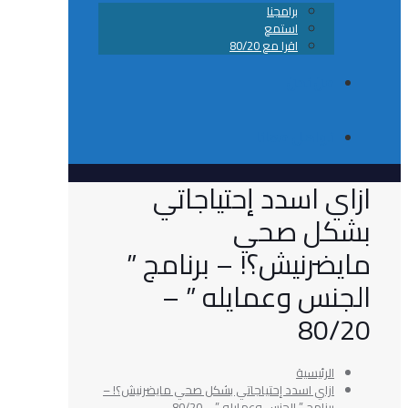
برامجنا
استمع
اقرا مع 80/20
من نحن
تواصل معانا
 اسدد إحتياجاتي
ل صحي
رنيش؟! – برنامج ”
نس وعمايله ” –
80
الرئيسية
ازاي اسدد إحتياجاتي بشكل صحي مايضرنيش؟! –
برنامج ” الجنس وعمايله ” – 80/20