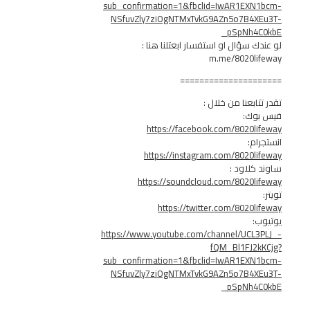
sub_confirmation=1&fbclid=IwAR1EX
NSfuvZly7ziOgNTMxTvkG9AZn5o7B4
_pSpNh
سؤال او استفسار ابعتلنا هنا :
m.me/8020l
===============
بعنا من خلال :
ك:
https://facebook.com/8020
:
https://instagram.com/8020
لاود :
https://soundcloud.com/8020
https://twitter.com/8020
https://www.youtube.com/channel/UC
fQM_Bl1FJ
sub_confirmation=1&fbclid=IwAR1EX
NSfuvZly7ziOgNTMxTvkG9AZn5o7B4
_pSpNh