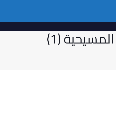
لمسيحية (1)