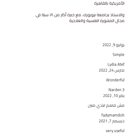
ة بالقاهرة
والاستاذ بجامعة نيويورك. مع خبرة أكثر من ١٨ سنة في
مشورة النفسية والعلاجية
Ly
Won
Na
م ابتدي منين
fady
2
ver