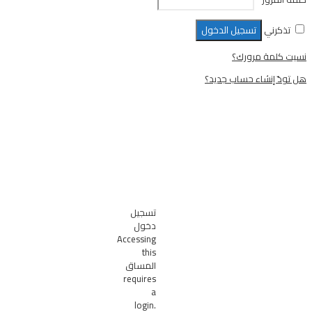
تسجيل الدخول
رورك؟
ء حساب جديد؟
تسجيل
دخول
Accessing
this
المساق
requires
a
login.