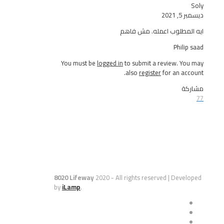
2
طلوب اعمله. مش فاهم
Phi
You must be
logged in
to submit a review. 
also
register
for an a
8020 Lifeway
2020 - All rights reserved | De
by
iLamp
.