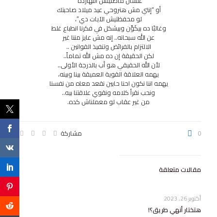
علشان ماصليتش النهاردة”
أو “إنتي مش هتروحي عيد ميلاد صاحبتك
لو محفظتيش الآيات دي”،
وغالبًا ده بيكَوِّن وبيشكل في فكرنا انطباع غلط
عن الله سبحانه.. إنه مش عايز مننا غير
الالتزام بالفرائض وتنفيذ القوانين ..
لكن الحقيقة إن ده مش الله تماماً..
لأن الله الحقيقي هو أب بالدرجة الأولى..
يهمه العلاقة القوية العميقة بينا وبينه،
يهمه اننا نكون احنا حابين نقعد معاه من نفسنا
ونحب نقرأ كلامه ونقوي علاقتنا بيه..
من غير عقاب لو معملناش كده.
0
مشاركة
مقالات متعلقة
أكتوبر 26, 2023
هتختار أنهي طريق؟!