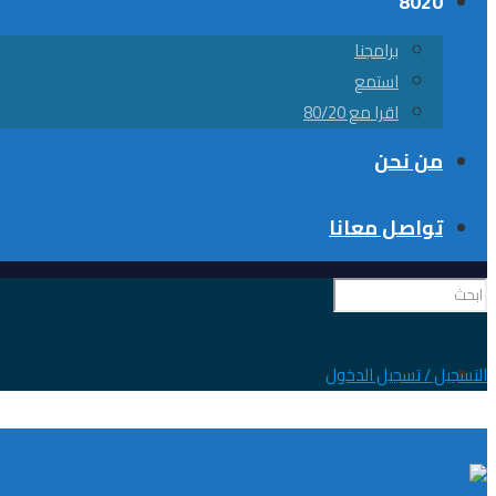
8020
برامجنا
استمع
اقرا مع 80/20
من نحن
تواصل معانا
0
التسجيل / تسجيل الدخول