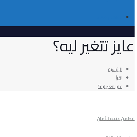
تواصل معانا
عايز تتغير ليه؟
الرئيسية
اقرأ
عايز تتغير ليه؟
اتطمن عنده الأمان