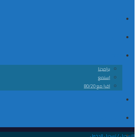
الصفحة الرئيسية
الكورسات
8020
برامجنا
استمع
اقرا مع 80/20
من نحن
تواصل معانا
التسجيل / تسجيل الدخول