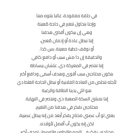
في حلقة مفقودة، غالبا بتتوه مننا
وإحنا بنحاول نتغير في حاجة مُعينة
وهي إن بيكون أقصى هدفنا
إننا نبطل عادة أو إدمان مُعين،
أو نوقف خطية معينة، بس كدا.
والحقيقة إن دا مش سبب أو دافع كافي
إننا ننتصر في المعركة دي، علشان ببساطة
بنكون محتاجين سبب أقوى وهدف أسمى ودافع أكبر
لأجله نتخلص من العادة الفلانية أو نبطل الحاجة الغلط دي
هو اللي يدينا الطاقة والرغبة
إننا نمشي السكة الصعبة دي وننتصر في النهاية.
محتاجين نفكر في هدفنا من التغيير،
يعني لو أب عصبي محتاج يفكر أبعد من إنه يبطل عصبية،
لكن إنه يكون أب أفضل لأولاده.
محتاجين نفكر في النمو والتطوير والوصول لهدف أكبر.