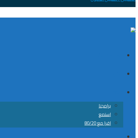
الصفحة الرئيسية
الكورسات
8020
برامجنا
استمع
اقرا مع 80/20
من نحن