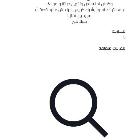
وكمان لما تخلص وتنتهي حياتنا ونموت!..
ا هنفهم ونُدرك كويس إنها مش مجرد قصة أو
مجرد وإحتفال!
سيلا منير
 متعلقة