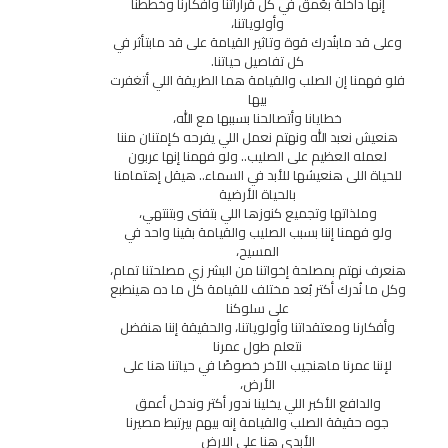
 داخلة بعُمق في كل قراراتنا وأفكارنا وخططنا
وأولوياتنا،
 مابنُدرك قوة وتاثير القيامة على قد مابتأثر في
كل تفاصيل حياتنا.
نا إن الصلب والقيامة هما الطريقة اللي أتغفرت
بيها
خطايانا وأتصالحنا بسببها مع الله،
نعبد الله ونهتم نعمل اللي يفرحه كإمتنان مننا
ه العظيم على الصليب.. ولو فهمنا إنها عربون
 اللى هنعيشها للأبد في السماء.. هيقل إهتمامنا
بالحياة الأرضية
لذاتها وتجميع كنوزها اللي بتفنى وبتنتهي،
همنا إننا بسبب الصليب والقيامة بقينا واحد في
المسيح،
هتم بمصلحة إخواتنا من البشر زي مصلحتنا تمام،
نُدرك أكتر بُعد مختلف للقيامة كل ما ده هينطبع
على سلوكنا
نا ومعتقداتنا وأولوياتنا، والحقيقة إننا هنفضل
نتعلم طول عمرنا
 عمرنا ماهنجيب الآخر خصوصًا في حياتنا هنا على
الأرض،
دافع الأكبر اللي يخلينا ندور أكتر وندخل أعمق
حقيقة الصلب والقيامة إنه بيهم بيرتبط مصيرنا
الأبدي هنا على الارض