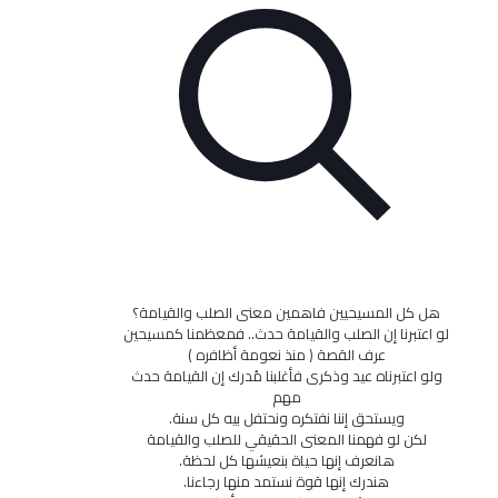
 المسيحيين فاهمين معنى الصلب والقيامة؟
رنا إن الصلب والقيامة حدث.. فمعظمنا كمسيحين
عرف القصة ( منذ نعومة أظافره )
تبرناه عيد وذكرى فأغلبنا مُدرك إن القيامة حدث
مهم
ويستحق إننا نفتكره ونحتفل بيه كل سنة.
 لو فهمنا المعنى الحقيقي للصلب والقيامة
هانعرف إنها حياة بنعيشها كل لحظة.
هندرك إنها قوة نستمد منها رجاءنا.